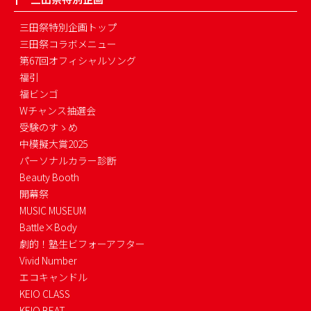
三田祭特別企画トップ
三田祭コラボメニュー
第67回オフィシャルソング
福引
福ビンゴ
Wチャンス抽選会
受験のすゝめ
中模擬大賞2025
パーソナルカラー診断
Beauty Booth
開幕祭
MUSIC MUSEUM
Battle×Body
劇的！塾生ビフォーアフター
Vivid Number
エコキャンドル
KEIO CLASS
KEIO BEAT