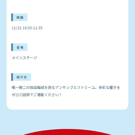
時間
11/21 10:55-11:35
会場
メインステージ
紹介文
唯一無二の独自編成を誇るアンサンブルファミーユ。多彩な響きを
ぜひ三田祭でご堪能ください！