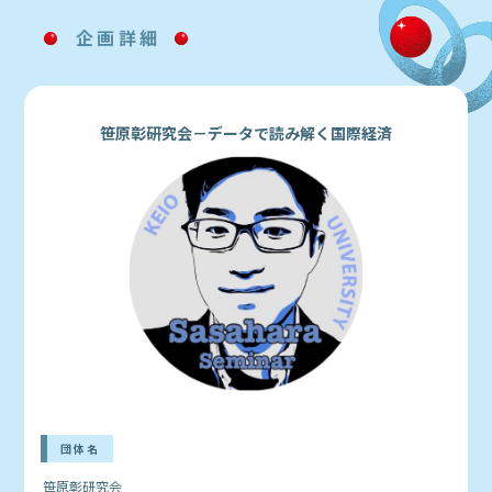
企画詳細
笹原彰研究会－データで読み解く国際経済
団体名
笹原彰研究会