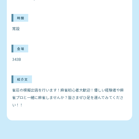
時間
常設
会場
343B
紹介文
雀荘の模擬出店を行います！麻雀初心者大歓迎！優しい経験者や麻
雀プロと一緒に麻雀しませんか？皆さまぜひ足を運んでみてくださ
い！！