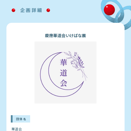
企画詳細
慶應華道会いけばな展
団体名
華道会