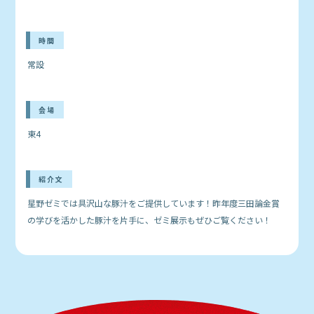
時間
常設
会場
東4
紹介文
星野ゼミでは具沢山な豚汁をご提供しています！昨年度三田論金賞
の学びを活かした豚汁を片手に、ゼミ展示もぜひご覧ください！