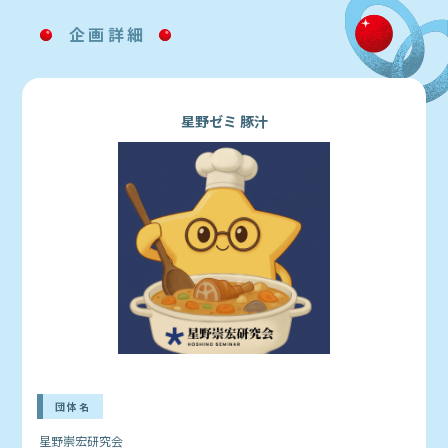
企画詳細
星野ゼミ 豚汁
団体名
星野崇宏研究会