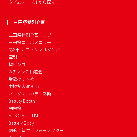
タイムテーブルから探す
三田祭特別企画
三田祭特別企画トップ
三田祭コラボメニュー
第67回オフィシャルソング
福引
福ビンゴ
Wチャンス抽選会
受験のすゝめ
中模擬大賞2025
パーソナルカラー診断
Beauty Booth
開幕祭
MUSIC MUSEUM
Battle×Body
劇的！塾生ビフォーアフター