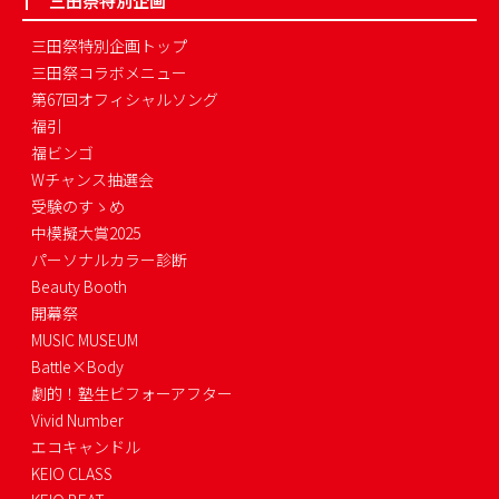
三田祭特別企画
三田祭特別企画トップ
三田祭コラボメニュー
第67回オフィシャルソング
福引
福ビンゴ
Wチャンス抽選会
受験のすゝめ
中模擬大賞2025
パーソナルカラー診断
Beauty Booth
開幕祭
MUSIC MUSEUM
Battle×Body
劇的！塾生ビフォーアフター
Vivid Number
エコキャンドル
KEIO CLASS