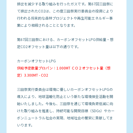
排出を減少する取り組みを行ったガスです。第67回三田祭に
て排出されたCO2は、この度三田祭実行委員会の投資により
行われる将来的な森林プロジェクトや再生可能エネルギー事
業により相殺されることとなります。
第67回三田祭における、カーボンオフセットLPG供給量・想
定CO2オフセット量は以下の通りです。
カーボンオフセットLPG
供給予定数量プロパン：1.000MT ＣＯ２オフセット量（想
定）3.300MT - CO2
三田祭実行委員会は環境に優しいカーボンオフセットLPGの
導入により、地球温暖化防止という新たな環境保全活動を開
始いたしました。今後も、三田祭を通じて環境負荷低減に向
けた取り組みを推進し、持続可能な開発目標（SDGs）やカー
ボンニュートラル社会の実現、地域社会の繁栄に貢献してま
いります。